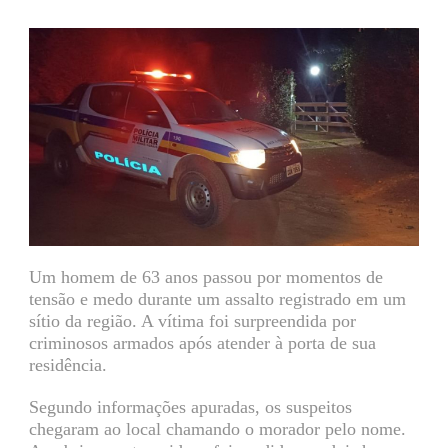
Um homem de 63 anos passou por momentos de
tensão e medo durante um assalto registrado em um
sítio da região. A vítima foi surpreendida por
criminosos armados após atender à porta de sua
residência.
Segundo informações apuradas, os suspeitos
chegaram ao local chamando o morador pelo nome.