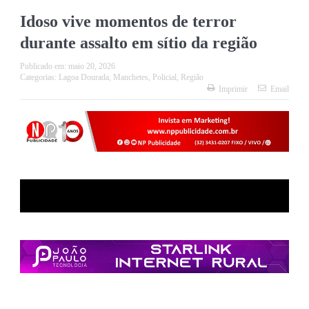
Idoso vive momentos de terror
durante assalto em sítio da região
Publicado em:
maio 20, 2026
Categorias:
Lagoa Dourada
,
Manchetes
,
Policial
,
Região
Imprimir
Email