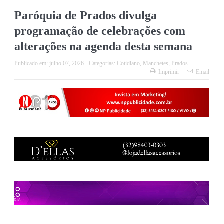
Paróquia de Prados divulga
programação de celebrações com
alterações na agenda desta semana
Publicado em:
julho 07, 2026
Categorias:
Cotidiano
,
Manchetes
,
Prados
Imprimir
Email