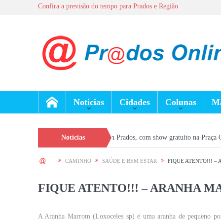
Confira a previsão do tempo para Prados e Região
Notícias
Cidades
Colunas
Ma
m de semana movimentado em Prados, com show gratuito na Praça Central e atr
Notícias
HOME
CAMINHO
SAÚDE E BEM ESTAR
FIQUE ATENTO!!! –
FIQUE ATENTO!!! – ARANHA MA
A Aranha Marrom (Loxoceles sp) é uma aranha de pequeno por