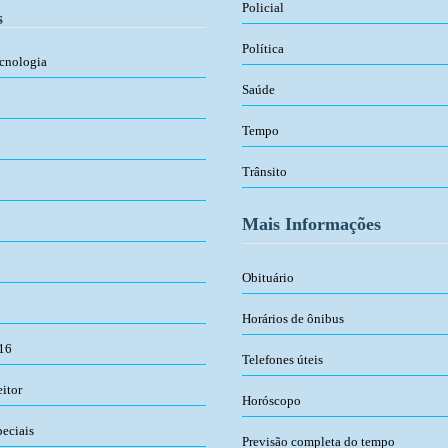
Policial
s
Política
ecnologia
Saúde
Tempo
Trânsito
Mais Informações
Obituário
Horários de ônibus
016
Telefones úteis
eitor
Horóscopo
peciais
Previsão completa do tempo