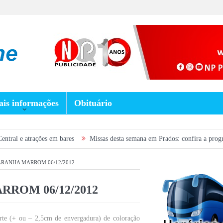
is informações
Obituário
ações em bares
Missas desta semana em Prados: confira a programação de 5
 ARANHA MARROM 06/12/2012
RROM 06/12/2012
te (+ ou – 2,5cm de envergadura) de coloração