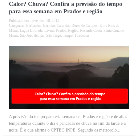
Calor? Chuva? Confira a previsão do tempo
para essa semana em Prados e região
Publicado em:
novembro 10, 2015
Categorias:
Barbacena
,
Barroso
,
Carandaí
,
Dores de Campos
,
Entre Rios de
Minas
,
Lagoa Dourada
,
Lavras
,
Prados
,
Região
,
Resende Costa
,
Santa Cruz de
Minas
,
São João del Rei
,
São Tiago
,
Tempo
,
Tiradentes
A previsão do tempo para esta semana em Prados e região é de altas
temperaturas durante o dia e pancadas de chuva no fim da tarde e à
noite. É o que afirma o CPTEC INPE. Segundo os meteorolo...