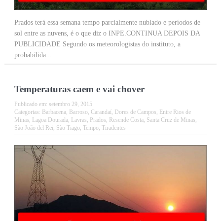
Prados terá essa semana tempo parcialmente nublado e períodos de
sol entre as nuvens, é o que diz o INPE.CONTINUA DEPOIS DA
PUBLICIDADE Segundo os meteorologistas do instituto, a
probabilida...
Temperaturas caem e vai chover
Publicado em:
setembro 29, 2015
Categorias:
Barbacena
,
Barroso
,
Carandaí
,
Dores de Campos
,
Entre Rios de
Minas
,
Lagoa Dourada
,
Lavras
,
Prados
,
Resende Costa
,
Santa Cruz de Minas
,
São João del Rei
,
São Tiago
,
Tempo
,
Tiradentes