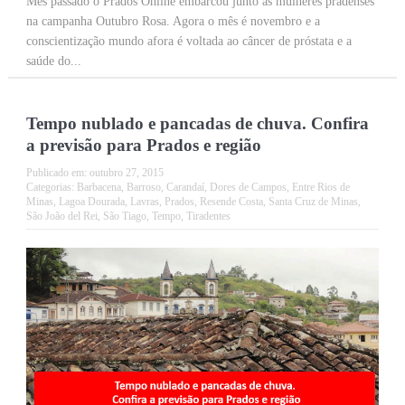
Mês passado o Prados Online embarcou junto as mulheres pradenses
na campanha Outubro Rosa. Agora o mês é novembro e a
conscientização mundo afora é voltada ao câncer de próstata e a
saúde do...
Tempo nublado e pancadas de chuva. Confira
a previsão para Prados e região
Publicado em:
outubro 27, 2015
Categorias:
Barbacena
,
Barroso
,
Carandaí
,
Dores de Campos
,
Entre Rios de
Minas
,
Lagoa Dourada
,
Lavras
,
Prados
,
Resende Costa
,
Santa Cruz de Minas
,
São João del Rei
,
São Tiago
,
Tempo
,
Tiradentes