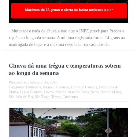
Muito sol e nada de chuva é isso que o INPE prevê para Prados e
região ao longo da semana. A mínima registrada foram 14 graus na
madrugada de hoje, e a máxima deve bater na casa dos 3...
Chuva dá uma trégua e temperaturas sobem
ao longo da semana
Publicado em:
setembro 15, 2015
Categorias:
Barbacena
,
Barroso
,
Carandaí
,
Dores de Campos
,
Entre Rios de
Minas
,
Lagoa Dourada
,
Lavras
,
Prados
,
Resende Costa
,
Santa Cruz de Minas
,
São João del Rei
,
São Tiago
,
Tempo
,
Tiradentes