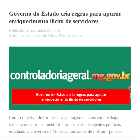
Governo do Estado cria regras para apurar
enriquecimento ilícito de servidores
Publicado em:
novembro 06, 2015
Categorias:
Entre Rios de Minas
,
Política
,
Prados
Com o objetivo de fortalecer a apuração de casos em que haja
suspeita de enriquecimento ilícito por parte de agentes públicos
estaduais, o Governo de Minas Gerais acaba de instituir, por dec...