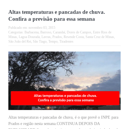
Altas temperaturas e pancadas de chuva.
Confira a previsão para essa semana
Publicado em:
novembro 03, 2015
Categorias:
Barbacena
,
Barroso
,
Carandaí
,
Dores de Campos
,
Entre Rios de
Minas
,
Lagoa Dourada
,
Lavras
,
Prados
,
Resende Costa
,
Santa Cruz de Minas
,
São João del Rei
,
São Tiago
,
Tempo
,
Tiradentes
Altas temperaturas e pancadas de chuva, é o que prevê o INPE para
Prados e região nesta semana.CONTINUA DEPOIS DA