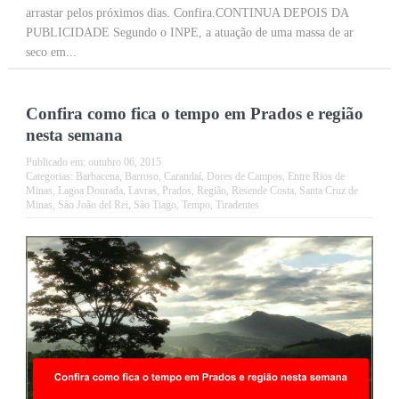
arrastar pelos próximos dias. Confira.CONTINUA DEPOIS DA
PUBLICIDADE Segundo o INPE, a atuação de uma massa de ar
seco em...
Confira como fica o tempo em Prados e região
nesta semana
Publicado em:
outubro 06, 2015
Categorias:
Barbacena
,
Barroso
,
Carandaí
,
Dores de Campos
,
Entre Rios de
Minas
,
Lagoa Dourada
,
Lavras
,
Prados
,
Região
,
Resende Costa
,
Santa Cruz de
Minas
,
São João del Rei
,
São Tiago
,
Tempo
,
Tiradentes