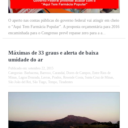
O aperto nas contas públicas do governo federal vai atingir em cheio
o “Aqui Tem Farmácia Popular”. A proposta orçamentária para 2016
encaminhada para o Congresso prevê repasse zero para a a...
Máximas de 33 graus e alerta de baixa
umidade do ar
Publicado em:
setembro 22, 2015
Categorias:
Barbacena
,
Barroso
,
Carandaí
,
Dores de Campos
,
Entre Rios de
Minas
,
Lagoa Dourada
,
Lavras
,
Prados
,
Resende Costa
,
Santa Cruz de Minas
,
São João del Rei
,
São Tiago
,
Tempo
,
Tiradentes