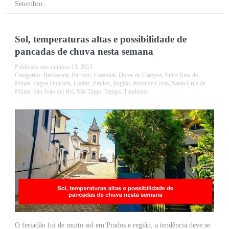
Setembro...
Sol, temperaturas altas e possibilidade de
pancadas de chuva nesta semana
Publicado em:
outubro 13, 2015
Categorias:
Barbacena
,
Barroso
,
Carandaí
,
Dores de Campos
,
Entre Rios de
Minas
,
Lagoa Dourada
,
Lavras
,
Prados
,
Região
,
Resende Costa
,
Santa Cruz de
Minas
,
São João del Rei
,
São Tiago
,
Tempo
,
Tiradentes
O feriadão foi de muito sol em Prados e região, a tendência deve se