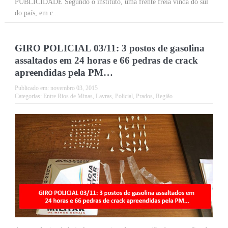
PUBLICIDADE Segundo o instituto, uma frente freia vinda do sul
do país, em c...
GIRO POLICIAL 03/11: 3 postos de gasolina
assaltados em 24 horas e 66 pedras de crack
apreendidas pela PM…
Publicado em:
novembro 03, 2015
Categorias:
Entre Rios de Minas
,
Lavras
,
Policial
,
Prados
,
Região