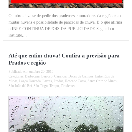
Outubro deve se despedir dos pradenses e moradores da região com
muitas nuvens e possibilidade de pancadas de chuva. É o que afirma
o INPE.CONTINUA DEPOIS DA PUBLICIDADE Segundo o
instituto,...
Até que enfim chuva! Confira a previsão para
Prados e região
Publicado em:
outubro 20, 2015
Categorias:
Barbacena
,
Barroso
,
Carandaí
,
Dores de Campos
,
Entre Rios de
Minas
,
Lagoa Dourada
,
Lavras
,
Prados
,
Resende Costa
,
Santa Cruz de Minas
,
São João del Rei
,
São Tiago
,
Tempo
,
Tiradentes