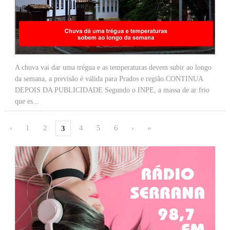
A chuva vai dar uma trégua e as temperaturas devem subir ao longo
da semana, a previsão é válida para Prados e região.CONTINUA
DEPOIS DA PUBLICIDADE Segundo o INPE, a massa de ar frio
que es...
‹
1
2
4
5
6
›
»
3