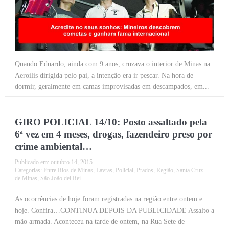
Quando Eduardo, ainda com 9 anos, cruzava o interior de Minas na
Aeroilis dirigida pelo pai, a intenção era ir pescar. Na hora de
dormir, geralmente em camas improvisadas em descampados, em...
GIRO POLICIAL 14/10: Posto assaltado pela
6ª vez em 4 meses, drogas, fazendeiro preso por
crime ambiental…
Publicado em:
outubro 14, 2015
Categorias:
Entre Rios de Minas
,
Lavras
,
Policial
,
Prados
,
Região
,
Santa Cruz
de Minas
,
São João del Rei
As ocorrências de hoje foram registradas na região entre ontem e
hoje. Confira…CONTINUA DEPOIS DA PUBLICIDADE Assalto a
mão armada. Aconteceu na tarde de ontem, na Rua Sete de