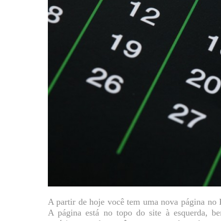
A partir de hoje você tem uma nova página no 
A página está no topo do site à esquerda, 