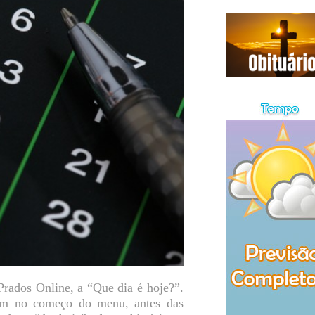
Prados Online, a “Que dia é hoje?”.
bem no começo do menu, antes das