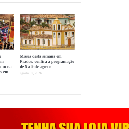
e
Missas desta semana em
em
Prados: confira a programação
uito na
de 5 a 9 de agosto
es em
agosto 05, 2026