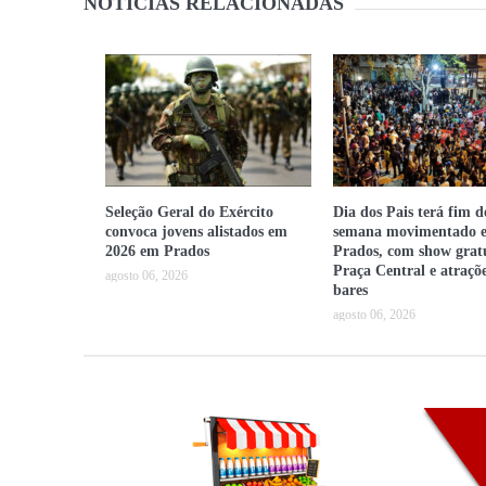
NOTÍCIAS RELACIONADAS
Seleção Geral do Exército
Dia dos Pais terá fim d
convoca jovens alistados em
semana movimentado 
2026 em Prados
Prados, com show grat
Praça Central e atraçõ
agosto 06, 2026
bares
agosto 06, 2026