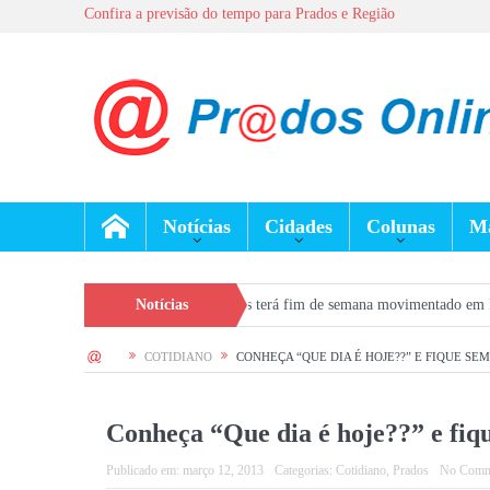
Confira a previsão do tempo para Prados e Região
Notícias
Cidades
Colunas
Ma
 Prados
Dia dos Pais terá fim de semana movimentado em Prados, com show
Notícias
HOME
COTIDIANO
CONHEÇA “QUE DIA É HOJE??” E FIQUE S
Conheça “Que dia é hoje??” e fi
Publicado em:
março 12, 2013
Categorias:
Cotidiano
,
Prados
No Comm