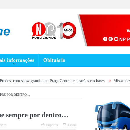
is informações
Obituário
 gratuito na Praça Central e atrações em bares
Missas desta semana em P
EMPRE POR DENTRO…
que sempre por dentro…
ents
Imprimir
Email