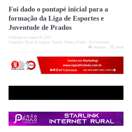
Foi dado o pontapé inicial para a
formação da Liga de Esportes e
Juventude de Prados
Publicado em:
março 16, 2013
Categorias:
Dores de Campos
,
Esporte
,
Política
,
Prados
No Comments
Imprimir
Email