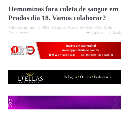
Hemominas fará coleta de sangue em
Prados dia 18. Vamos colaborar?
Publicado em:
junho 11, 2013
Categorias:
Prados
,
São João del Rei
,
Saúde
No Comments
Imprimir
Email