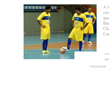
A b
co
qu
Bar
Cl
Ca
CO
DEP
PUBLICIDADE