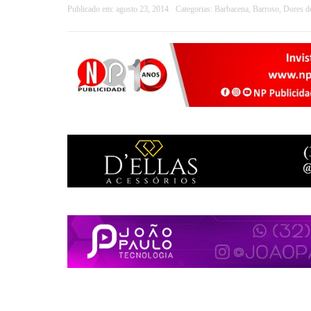
Publicado em:
agosto 23, 2014
Categorias:
Barbacena
,
Barroso
,
Dores d