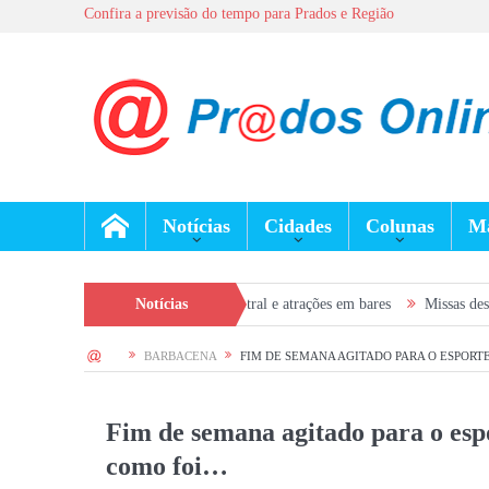
Confira a previsão do tempo para Prados e Região
Notícias
Cidades
Colunas
Ma
 gratuito na Praça Central e atrações em bares
Notícias
Missas desta semana em P
HOME
BARBACENA
FIM DE SEMANA AGITADO PARA O ESPORT
Fim de semana agitado para o esp
como foi…