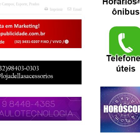
e Campos
,
Esporte
,
Prados
Imprimir
Email