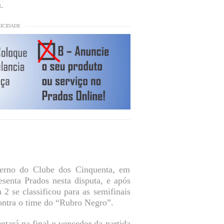
.
LICIDADE
verno do Clube dos Cinquenta, em
enta Prados nesta disputa, e após
2 se classificou para as semifinais
ontra o time do “Rubro Negro”.
tará na final o vencedor da partida