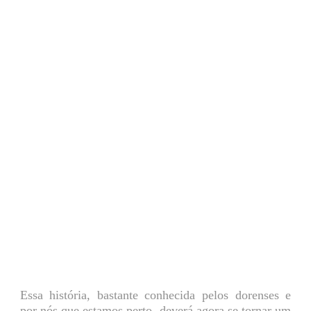
Essa história, bastante conhecida pelos dorenses e
por nós que estamos perto, deverá agora se tornar um