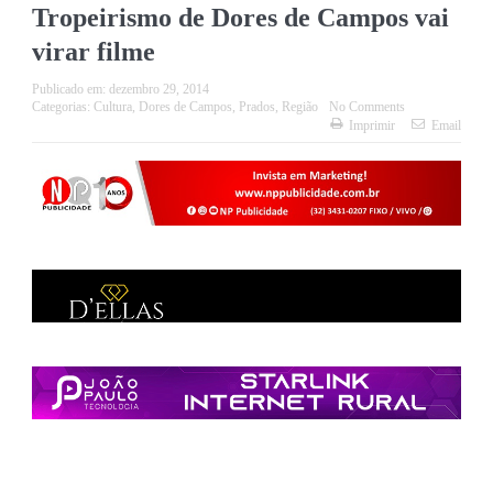
Tropeirismo de Dores de Campos vai
virar filme
Publicado em:
dezembro 29, 2014
Categorias:
Cultura
,
Dores de Campos
,
Prados
,
Região
No Comments
Imprimir
Email