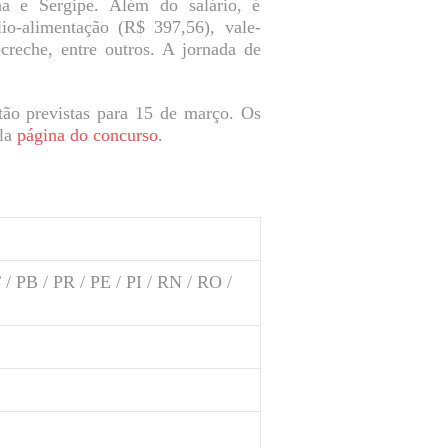
na e Sergipe. Além do salário, é
io-alimentação (R$ 397,56), vale-
-creche, entre outros. A jornada de
tão previstas para 15 de março. Os
ela
página do concurso
.
 PB / PR / PE / PI / RN / RO /