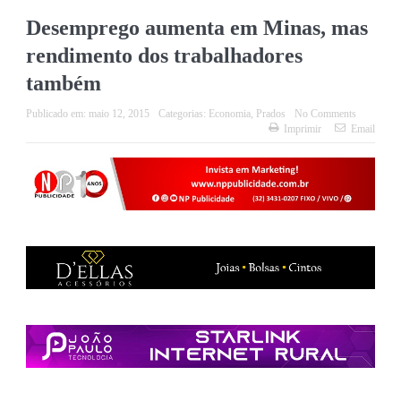
Desemprego aumenta em Minas, mas
rendimento dos trabalhadores
também
Publicado em:
maio 12, 2015
Categorias:
Economia
,
Prados
No Comments
Imprimir
Email