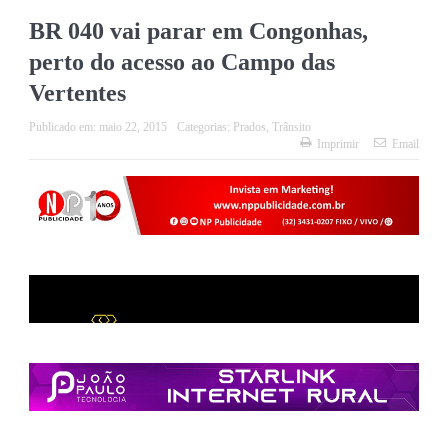
BR 040 vai parar em Congonhas,
perto do acesso ao Campo das
Vertentes
Publicado em:
maio 22, 2015
Categorias:
Prados
,
Trânsito
Imprimir
Email