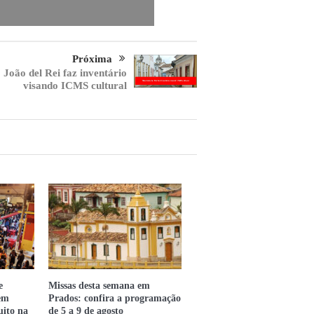
Próxima
 João del Rei faz inventário
visando ICMS cultural
e
Missas desta semana em
em
Prados: confira a programação
uito na
de 5 a 9 de agosto