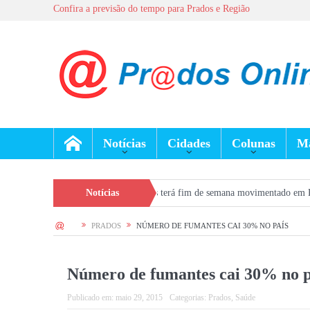
Confira a previsão do tempo para Prados e Região
Notícias
Cidades
Colunas
Ma
m Prados
Dia dos Pais terá fim de semana movimentado em Prados, com sho
Notícias
HOME
PRADOS
NÚMERO DE FUMANTES CAI 30% NO PAÍS
Número de fumantes cai 30% no p
Publicado em:
maio 29, 2015
Categorias:
Prados
,
Saúde