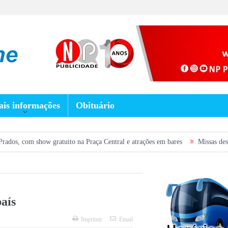
is informações
Obituário
w gratuito na Praça Central e atrações em bares
Missas desta semana em 
aís
Imprimir
Email