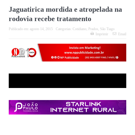
Jaguatirica mordida e atropelada na
rodovia recebe tratamento
Publicado em:
agosto 14, 2015
Categorias:
Cotidiano
,
Prados
,
São Tiago
Imprimir
Email