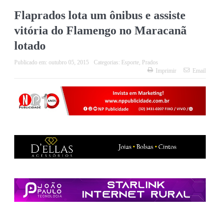
Flaprados lota um ônibus e assiste
vitória do Flamengo no Maracanã
lotado
Publicado em:
outubro 05, 2015
Categorias:
Esporte
,
Prados
Imprimir
Email