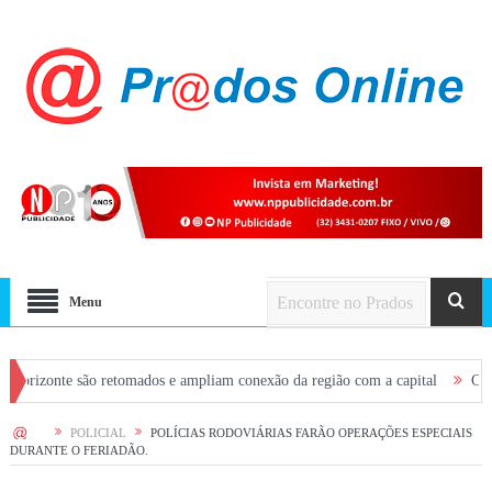
Menu
te são retomados e ampliam conexão da região com a capital
CONVITE: Part
HOME
POLICIAL
POLÍCIAS RODOVIÁRIAS FARÃO OPERAÇÕES ESPECIAIS
DURANTE O FERIADÃO.