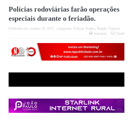
Polícias rodoviárias farão operações
especiais durante o feriadão.
Publicado em:
outubro 29, 2015
Categorias:
Policial
,
Prados
,
Região
,
Trânsito
Imprimir
Email