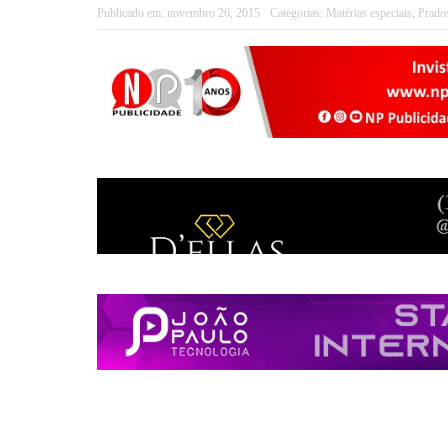
Publicado em:
novembro 26, 2015
Categorias:
Matérias especiais
,
Prado