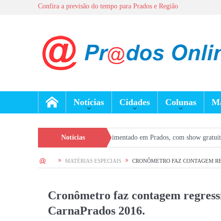
Confira a previsão do tempo para Prados e Região
Notícias
Cidades
Colunas
Ma
is terá fim de semana movimentado em Prados, com show gratuito na Praça Cen
Notícias
HOME
MATÉRIAS ESPECIAIS
CRONÔMETRO FAZ CONTAGEM REG
Cronômetro faz contagem regressi
CarnaPrados 2016.