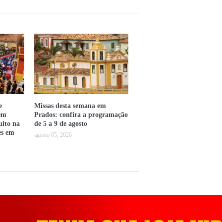
e
Missas desta semana em
em
Prados: confira a programação
uito na
de 5 a 9 de agosto
es em
agosto 05, 2026