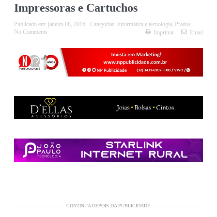
Impressoras e Cartuchos
Publicado em:
janeiro 08, 2016
Categorias:
Informática e tecnologia
,
Prados
No Comments
Imprimir
Email
CONTINUA DEPOIS DA PUBLICIDADE