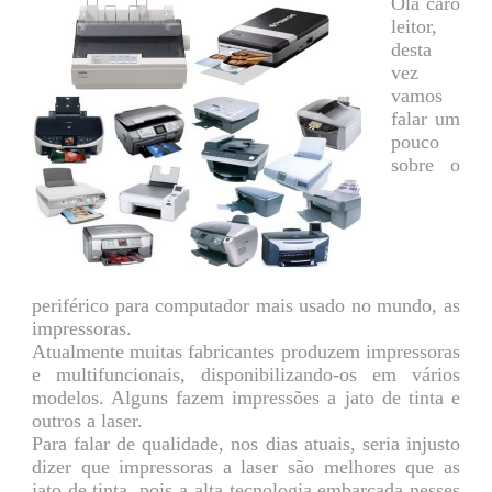
Olá caro
leitor,
desta
vez
vamos
falar um
pouco
sobre o
periférico para computador mais usado no mundo, as
impressoras.
Atualmente muitas fabricantes produzem impressoras
e multifuncionais, disponibilizando-os em vários
modelos. Alguns fazem impressões a jato de tinta e
outros a laser.
Para falar de qualidade, nos dias atuais, seria injusto
dizer que impressoras a laser são melhores que as
jato de tinta, pois a alta tecnologia embarcada nesses