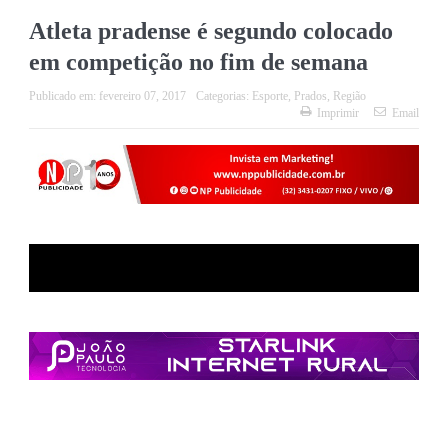
Atleta pradense é segundo colocado
em competição no fim de semana
Publicado em:
fevereiro 07, 2017
Categorias:
Esporte
,
Prados
,
Região
Imprimir
Email