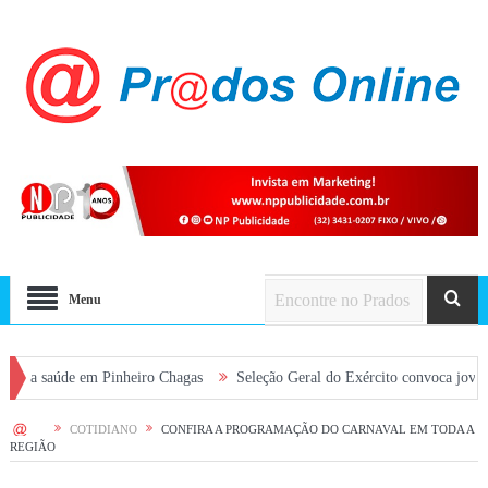
Menu
de em Pinheiro Chagas
Seleção Geral do Exército convoca jovens alistado
HOME
COTIDIANO
CONFIRA A PROGRAMAÇÃO DO CARNAVAL EM TODA A
REGIÃO