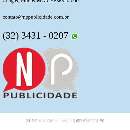
Chagas, Prados-MG CEP36320 000
contato@nppublicidade.com.br
(32) 3431 - 0207
2012 Prados Online | cnpj: 15.652.626/0001-50