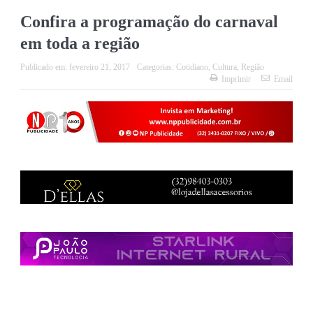
Confira a programação do carnaval
em toda a região
Publicado em:
fevereiro 21, 2017
Categorias:
Cotidiano
,
Cultura
,
Região
Imprimir
Email