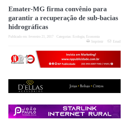
Emater-MG firma convênio para
garantir a recuperação de sub-bacias
hidrográficas
Publicado em:
fevereiro 21, 2017
Categorias:
Ecologia
,
Economia
Imprimir
Email