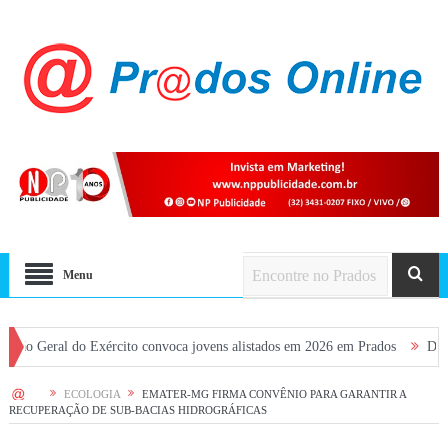
Menu
l do Exército convoca jovens alistados em 2026 em Prados
Dia dos Pais t
HOME
ECOLOGIA
EMATER-MG FIRMA CONVÊNIO PARA GARANTIR A
RECUPERAÇÃO DE SUB-BACIAS HIDROGRÁFICAS