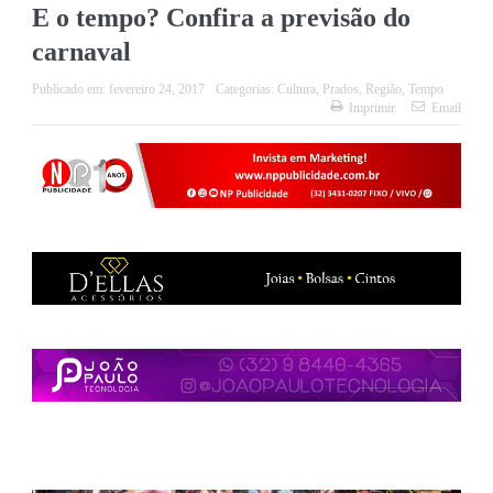
E o tempo? Confira a previsão do
carnaval
Publicado em:
fevereiro 24, 2017
Categorias:
Cultura
,
Prados
,
Região
,
Tempo
Imprimir
Email