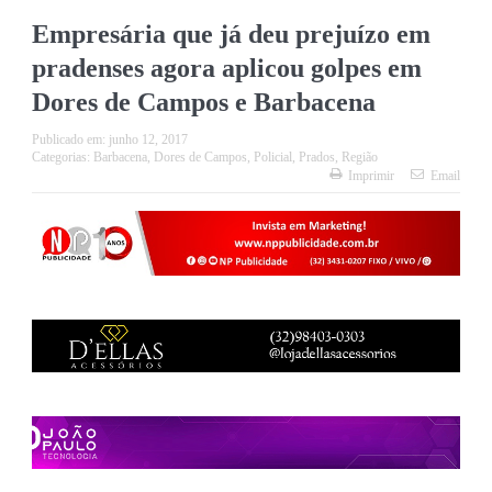
Empresária que já deu prejuízo em
pradenses agora aplicou golpes em
Dores de Campos e Barbacena
Publicado em:
junho 12, 2017
Categorias:
Barbacena
,
Dores de Campos
,
Policial
,
Prados
,
Região
Imprimir
Email