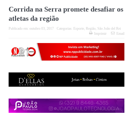
Corrida na Serra promete desafiar os
atletas da região
Publicado em:
outubro 03, 2017
Categorias:
Esporte
,
Região
,
São João del Rei
Imprimir
Email