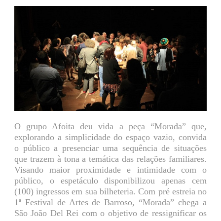
O grupo Afoita deu vida a peça “Morada” que,
explorando a simplicidade do espaço vazio, convida
o público a presenciar uma sequência de situações
que trazem à tona a temática das relações familiares.
Visando maior proximidade e intimidade com o
público, o espetáculo disponibilizou apenas cem
(100) ingressos em sua bilheteria. Com pré estreia no
1ª Festival de Artes de Barroso, “Morada” chega a
São João Del Rei com o objetivo de ressignificar os