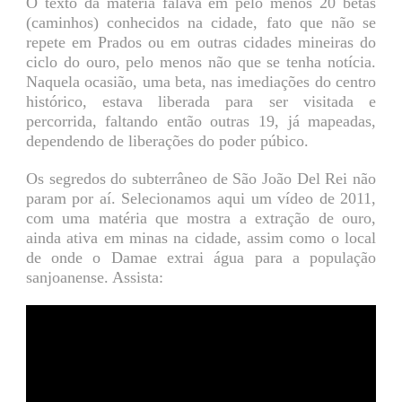
O texto da matéria falava em pelo menos 20 betas
(caminhos) conhecidos na cidade, fato que não se
repete em Prados ou em outras cidades mineiras do
ciclo do ouro, pelo menos não que se tenha notícia.
Naquela ocasião, uma beta, nas imediações do centro
histórico, estava liberada para ser visitada e
percorrida, faltando então outras 19, já mapeadas,
dependendo de liberações do poder púbico.
Os segredos do subterrâneo de São João Del Rei não
param por aí. Selecionamos aqui um vídeo de 2011,
com uma matéria que mostra a extração de ouro,
ainda ativa em minas na cidade, assim como o local
de onde o Damae extrai água para a população
sanjoanense. Assista: