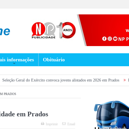
is informações
Obituário
al do Exército convoca jovens alistados em 2026 em Prados
Dia dos Pais 
EM PRADOS
idade em Prados
Imprimir
Email