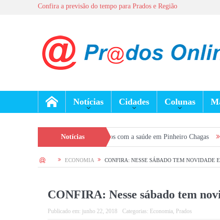
Confira a previsão do tempo para Prados e Região
Notícias
Cidades
Colunas
Ma
reforça prevenção e cuidados com a saúde em Pinheiro Chagas
Notícias
Seleção Ger
HOME
ECONOMIA
CONFIRA: NESSE SÁBADO TEM NOVIDADE 
CONFIRA: Nesse sábado tem nov
Publicado em:
junho 22, 2018
Categorias:
Economia
,
Prados