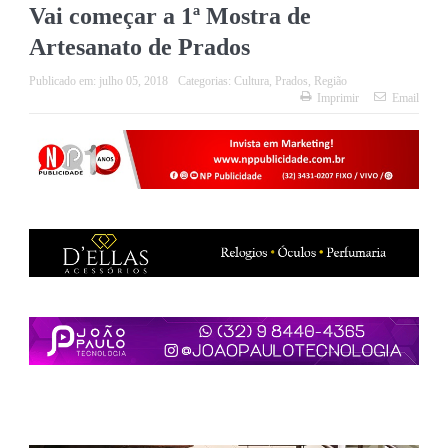
Vai começar a 1ª Mostra de
Artesanato de Prados
Publicado em:
julho 05, 2018
Categorias:
Cultura
,
Prados
,
Região
Imprimir
Email