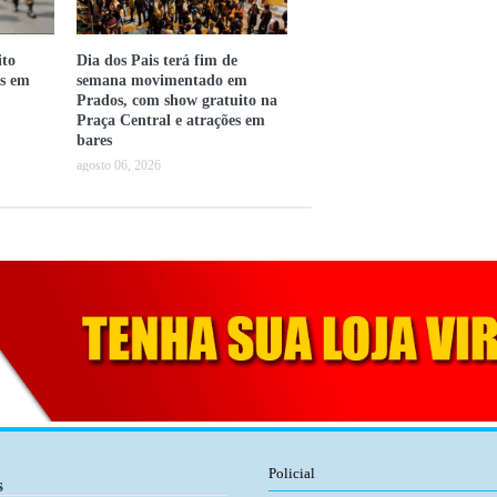
ito
Dia dos Pais terá fim de
os em
semana movimentado em
Prados, com show gratuito na
Praça Central e atrações em
bares
agosto 06, 2026
Policial
s