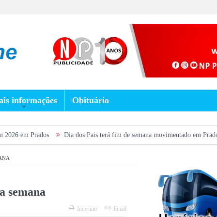
is informações
Obituário
ados
Dia dos Pais terá fim de semana movimentado em Prados, com show gr
ANA
ta semana
Imprimir
Email