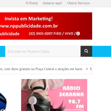
O Portal
Anuncie aqui!
Outros Serviços
atuito na Praça Central e atrações em bares
Missas desta semana em Prado