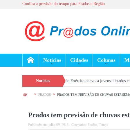
Confira a previsão do tempo para Prados e Região
Notícias
Cidades
Colunas
Ma
Chagas
Seleção Geral do Exército convoca jovens alistados em 2026 em Pr
Notícias
HOME
PRADOS
PRADOS TEM PREVISÃO DE CHUVAS ESTA SEM
Prados tem previsão de chuvas es
Publicado em:
julho 09, 2018
Categorias:
Prados
,
Tempo