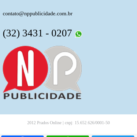
contato@nppublicidade.com.br
(32) 3431 - 0207
2012 Prados Online | cnpj: 15.652.626/0001-50