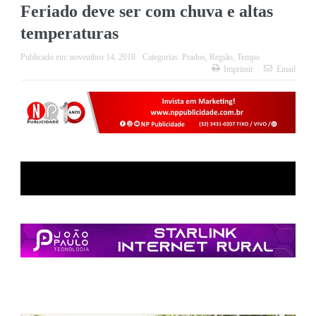
Feriado deve ser com chuva e altas
temperaturas
Publicado em:
novembro 14, 2018
Categorias:
Prados
,
Região
,
Tempo
Imprimir
Email