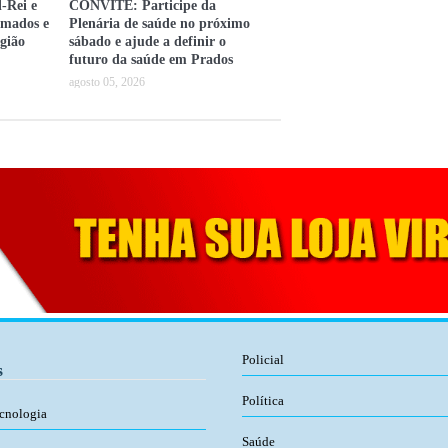
-Rei e
CONVITE: Participe da
omados e
Plenária de saúde no próximo
gião
sábado e ajude a definir o
futuro da saúde em Prados
agosto 05, 2026
Policial
s
Política
ecnologia
Saúde