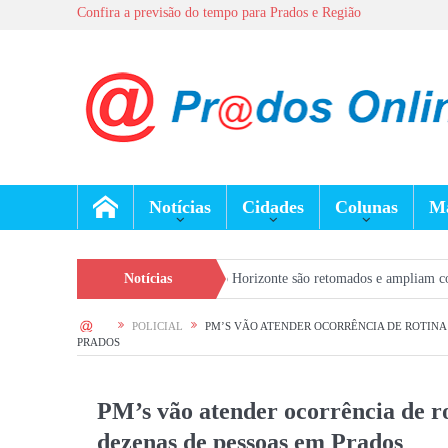
Confira a previsão do tempo para Prados e Região
Notícias
Cidades
Colunas
Ma
 São João del-Rei e Belo Horizonte são retomados e ampliam conexão da região
Notícias
HOME
POLICIAL
PM’S VÃO ATENDER OCORRÊNCIA DE ROTINA
PRADOS
PM’s vão atender ocorrência de ro
dezenas de pessoas em Prados