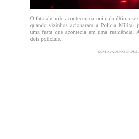
O fato absurdo aconteceu na noite da última sex
quando vizinhos acionaram a Polícia Militar 
uma festa que acontecia em uma residência. 
dois policiais.
CONTINUA DEPOIS DA PUB