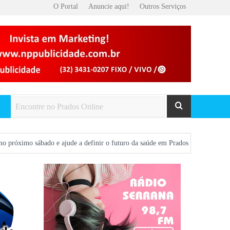
O Portal
Anuncie aqui!
Outros Serviços
o e ajude a definir o futuro da saúde em Prados
Prados será palco do 9º 