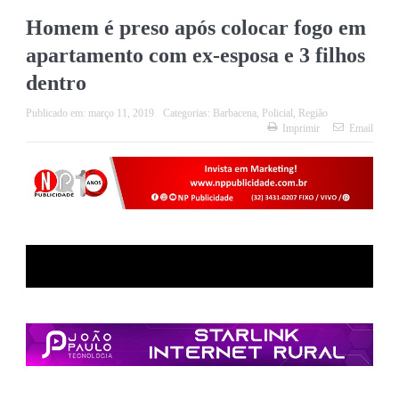
Homem é preso após colocar fogo em
apartamento com ex-esposa e 3 filhos
dentro
Publicado em:
março 11, 2019
Categorias:
Barbacena
,
Policial
,
Região
Imprimir
Email