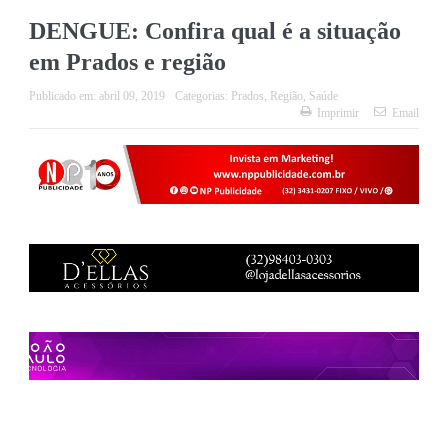
DENGUE: Confira qual é a situação
em Prados e região
Publicado em:
abril 09, 2019
Categorias:
Prados
,
Região
,
Saúde
Imprimir
Email