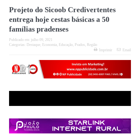
Projeto do Sicoob Credivertentes
entrega hoje cestas básicas a 50
famílias pradenses
Publicado em:
julho 09, 2021
Categorias:
Destaque
,
Economia
,
Educação
,
Prados
,
Região
Imprimir
Email