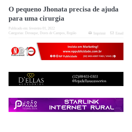
O pequeno Jhonata precisa de ajuda
para uma cirurgia
Publicado em:
fevereiro 01, 2022
Categorias:
Destaque
,
Dores de Campos
,
Região
Imprimir
Email