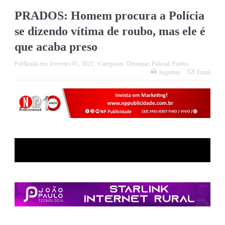
PRADOS: Homem procura a Polícia
se dizendo vítima de roubo, mas ele é
que acaba preso
Publicado em:
fevereiro 01, 2022
Categorias:
Destaque
,
Policial
,
Prados
Imprimir
Email