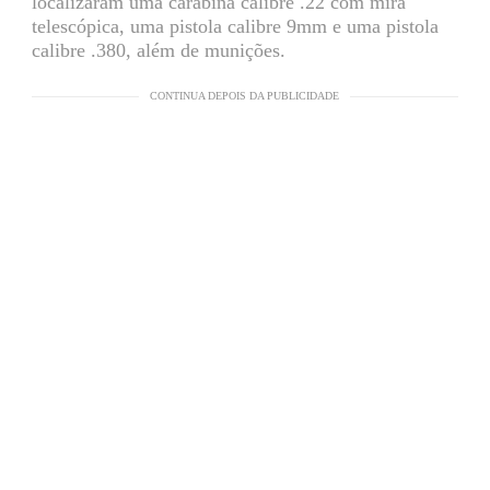
localizaram uma carabina calibre .22 com mira
telescópica, uma pistola calibre 9mm e uma pistola
calibre .380, além de munições.
CONTINUA DEPOIS DA PUBLICIDADE