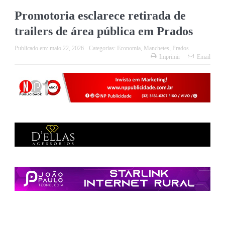
Promotoria esclarece retirada de
trailers de área pública em Prados
Publicado em:
maio 22, 2026
Categorias:
Economia
,
Manchetes
,
Prados
Imprimir
Email