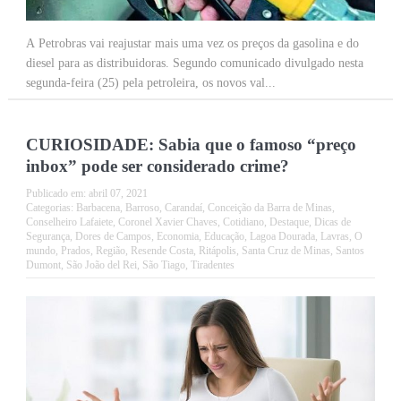
A Petrobras vai reajustar mais uma vez os preços da gasolina e do
diesel para as distribuidoras. Segundo comunicado divulgado nesta
segunda-feira (25) pela petroleira, os novos val...
CURIOSIDADE: Sabia que o famoso “preço
inbox” pode ser considerado crime?
Publicado em:
abril 07, 2021
Categorias:
Barbacena
,
Barroso
,
Carandaí
,
Conceição da Barra de Minas
,
Conselheiro Lafaiete
,
Coronel Xavier Chaves
,
Cotidiano
,
Destaque
,
Dicas de
Segurança
,
Dores de Campos
,
Economia
,
Educação
,
Lagoa Dourada
,
Lavras
,
O
mundo
,
Prados
,
Região
,
Resende Costa
,
Ritápolis
,
Santa Cruz de Minas
,
Santos
Dumont
,
São João del Rei
,
São Tiago
,
Tiradentes