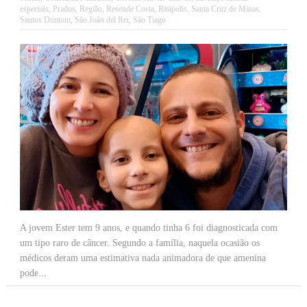
especiais
,
Prados
,
Região
,
Resende Costa
,
Ritápolis
,
Santa Cruz de Minas
,
Santos Dumont
,
São João del Rei
,
São Tiago
A jovem Ester tem 9 anos, e quando tinha 6 foi diagnosticada com
um tipo raro de câncer. Segundo a família, naquela ocasião os
médicos deram uma estimativa nada animadora de que amenina
pode...