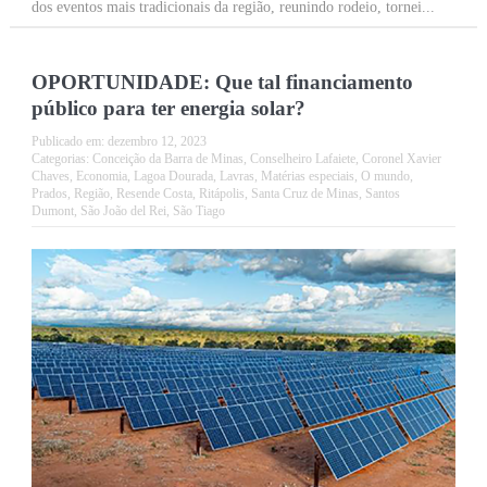
dos eventos mais tradicionais da região, reunindo rodeio, tornei...
OPORTUNIDADE: Que tal financiamento
público para ter energia solar?
Publicado em:
dezembro 12, 2023
Categorias:
Conceição da Barra de Minas
,
Conselheiro Lafaiete
,
Coronel Xavier
Chaves
,
Economia
,
Lagoa Dourada
,
Lavras
,
Matérias especiais
,
O mundo
,
Prados
,
Região
,
Resende Costa
,
Ritápolis
,
Santa Cruz de Minas
,
Santos
Dumont
,
São João del Rei
,
São Tiago