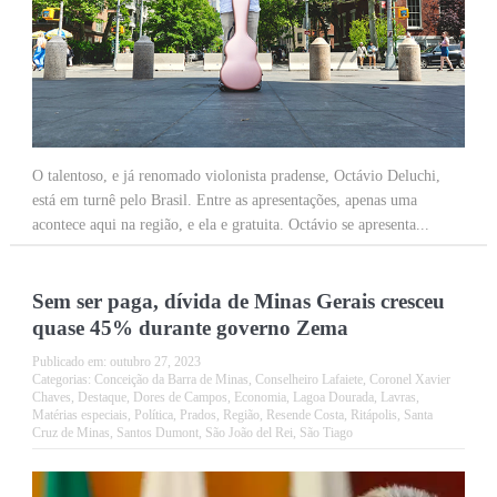
O talentoso, e já renomado violonista pradense, Octávio Deluchi,
está em turnê pelo Brasil. Entre as apresentações, apenas uma
acontece aqui na região, e ela e gratuita. Octávio se apresenta...
Sem ser paga, dívida de Minas Gerais cresceu
quase 45% durante governo Zema
Publicado em:
outubro 27, 2023
Categorias:
Conceição da Barra de Minas
,
Conselheiro Lafaiete
,
Coronel Xavier
Chaves
,
Destaque
,
Dores de Campos
,
Economia
,
Lagoa Dourada
,
Lavras
,
Matérias especiais
,
Política
,
Prados
,
Região
,
Resende Costa
,
Ritápolis
,
Santa
Cruz de Minas
,
Santos Dumont
,
São João del Rei
,
São Tiago