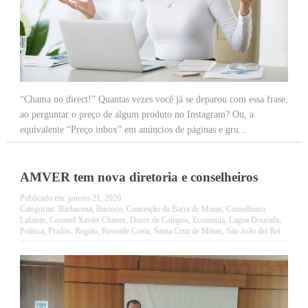
“Chama no direct!” Quantas vezes você já se deparou com essa frase,
ao perguntar o preço de algum produto no Instagram? Ou, a
equivalente “Preço inbox” em anúncios de páginas e gru...
AMVER tem nova diretoria e conselheiros
Publicado em:
janeiro 21, 2020
Categorias:
Barbacena
,
Barroso
,
Conceição da Barra de Minas
,
Conselheiro
Lafaiete
,
Coronel Xavier Chaves
,
Dores de Campos
,
Economia
,
Lagoa Dourada
,
Política
,
Prados
,
Região
,
Resende Costa
,
Santa Cruz de Minas
,
São João del Rei