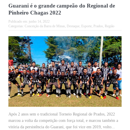
Guarani é o grande campeão do Regional de
Pinheiro Chagas 2022
Publicado em:
junho 14, 2022
Categorias:
Conceição da Barra de Minas
,
Destaque
,
Esporte
,
Prados
,
Região
Após 2 anos sem o tradicional Torneio Regional de Prados, 2022
marcou a volta da competição com força total, e marcou também a
vitória da persistência do Guarani, que foi vice em 2019, volto...