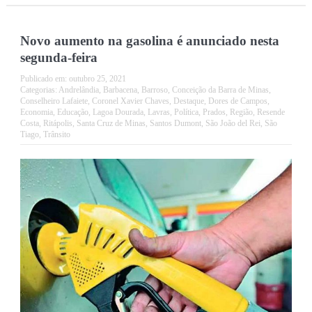
Novo aumento na gasolina é anunciado nesta
segunda-feira
Publicado em:
outubro 25, 2021
Categorias:
Andrelândia
,
Barbacena
,
Barroso
,
Conceição da Barra de Minas
,
Conselheiro Lafaiete
,
Coronel Xavier Chaves
,
Destaque
,
Dores de Campos
,
Economia
,
Educação
,
Lagoa Dourada
,
Lavras
,
Política
,
Prados
,
Região
,
Resende
Costa
,
Ritápolis
,
Santa Cruz de Minas
,
Santos Dumont
,
São João del Rei
,
São
Tiago
,
Trânsito