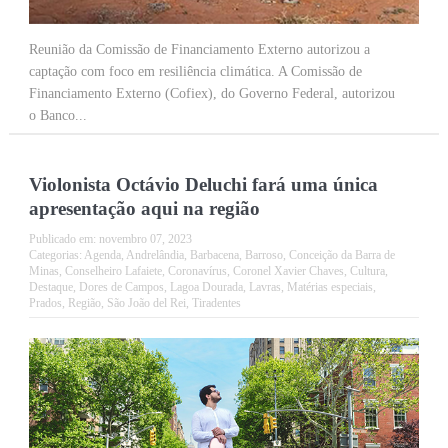
Reunião da Comissão de Financiamento Externo autorizou a
captação com foco em resiliência climática. A Comissão de
Financiamento Externo (Cofiex), do Governo Federal, autorizou
o Banco...
Violonista Octávio Deluchi fará uma única
apresentação aqui na região
Publicado em:
novembro 07, 2023
Categorias:
Agenda
,
Andrelândia
,
Barbacena
,
Barroso
,
Conceição da Barra de
Minas
,
Conselheiro Lafaiete
,
Coronavírus
,
Coronel Xavier Chaves
,
Cultura
,
Destaque
,
Dores de Campos
,
Lagoa Dourada
,
Lavras
,
Matérias especiais
,
Prados
,
Região
,
São João del Rei
,
Tiradentes