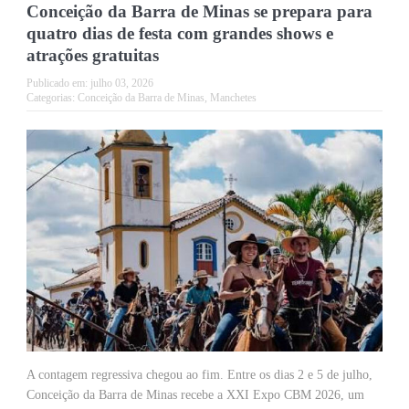
Conceição da Barra de Minas se prepara para
quatro dias de festa com grandes shows e
atrações gratuitas
Publicado em:
julho 03, 2026
Categorias:
Conceição da Barra de Minas
,
Manchetes
A contagem regressiva chegou ao fim. Entre os dias 2 e 5 de julho,
Conceição da Barra de Minas recebe a XXI Expo CBM 2026, um