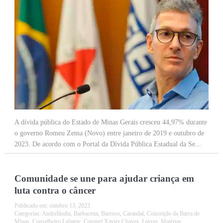
A dívida pública do Estado de Minas Gerais cresceu 44,97% durante
o governo Romeu Zema (Novo) entre janeiro de 2019 e outubro de
2023. De acordo com o Portal da Dívida Pública Estadual da Se...
Comunidade se une para ajudar criança em
luta contra o câncer
Publicado em:
outubro 13, 2023
Categorias:
Andrelândia
,
Barbacena
,
Barroso
,
Carandaí
,
Conceição da Barra de
Minas
,
Conselheiro Lafaiete
,
Coronel Xavier Chaves
,
Lavras
,
Matérias