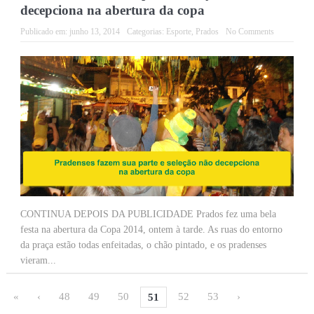
decepciona na abertura da copa
Publicado em:
junho 13, 2014
Categorias:
Esporte
,
Prados
No Comments
CONTINUA DEPOIS DA PUBLICIDADE Prados fez uma bela
festa na abertura da Copa 2014, ontem à tarde. As ruas do entorno
da praça estão todas enfeitadas, o chão pintado, e os pradenses
vieram...
«
‹
48
49
50
52
53
›
51