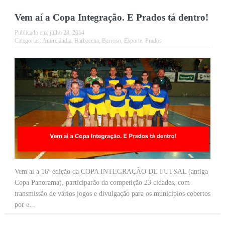
Vem aí a Copa Integração. E Prados tá dentro!
Publicado em:
julho 28, 2014
Categorias:
Andrelândia
,
Barbacena
,
Barroso
,
Esporte
,
Prados
Vem aí a 16º edição da COPA INTEGRAÇÃO DE FUTSAL (antiga
Copa Panorama), participarão da competição 23 cidades, com
transmissão de vários jogos e divulgação para os municípios cobertos
por e...