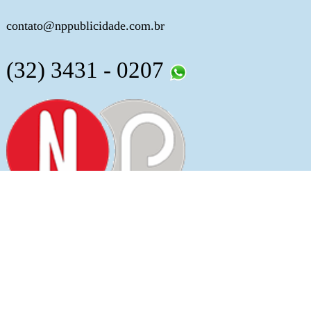
contato@nppublicidade.com.br
(32) 3431 - 0207
2012 Prados Online | cnpj: 15.652.626/0001-50