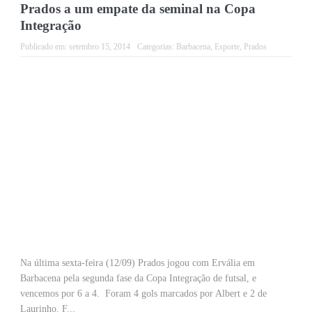
Prados a um empate da seminal na Copa
Integração
Publicado em:
setembro 15, 2014
Categorias:
Barbacena
,
Esporte
,
Prados
Na última sexta-feira (12/09) Prados jogou com Ervália em
Barbacena pela segunda fase da Copa Integração de futsal, e
vencemos por 6 a 4. Foram 4 gols marcados por Albert e 2 de
Laurinho. F...