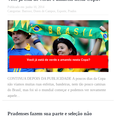
Publicado em:
junho 16, 2014
Categorias:
Barroso
,
Dores de Campos
,
Esporte
,
Prados
CONTINUA DEPOIS DA PUBLICIDADE A poucos dias da Copa
não víamos muitas ruas enfeitas, bandeiras, nem tão pouco camisas
do Brasil, mas foi só o mundial começar e podemos ver novamente
aquele...
Pradenses fazem sua parte e seleção não