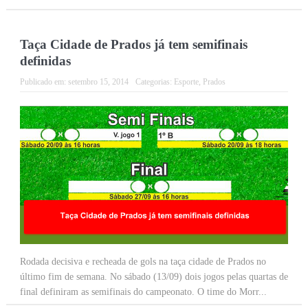
Taça Cidade de Prados já tem semifinais
definidas
Publicado em:
setembro 15, 2014
Categorias:
Esporte
,
Prados
Rodada decisiva e recheada de gols na taça cidade de Prados no
último fim de semana. No sábado (13/09) dois jogos pelas quartas de
final definiram as semifinais do campeonato. O time do Morr...