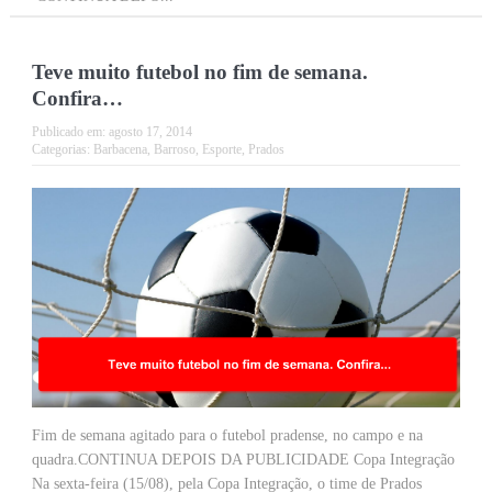
Teve muito futebol no fim de semana.
Confira…
Publicado em:
agosto 17, 2014
Categorias:
Barbacena
,
Barroso
,
Esporte
,
Prados
Fim de semana agitado para o futebol pradense, no campo e na
quadra.CONTINUA DEPOIS DA PUBLICIDADE Copa Integração
Na sexta-feira (15/08), pela Copa Integração, o time de Prados