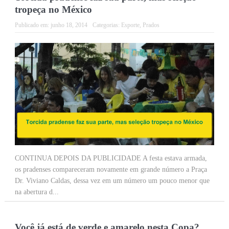
tropeça no México
Publicado em:
junho 18, 2014
Categorias:
Esporte
,
Prados
CONTINUA DEPOIS DA PUBLICIDADE A festa estava armada,
os pradenses compareceram novamente em grande número a Praça
Dr. Viviano Caldas, dessa vez em um número um pouco menor que
na abertura d...
Você já está de verde e amarelo nesta Copa?