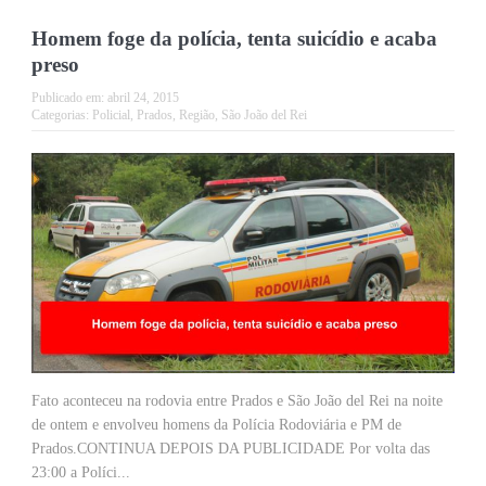
Homem foge da polícia, tenta suicídio e acaba
preso
Publicado em:
abril 24, 2015
Categorias:
Policial
,
Prados
,
Região
,
São João del Rei
Fato aconteceu na rodovia entre Prados e São João del Rei na noite
de ontem e envolveu homens da Polícia Rodoviária e PM de
Prados.CONTINUA DEPOIS DA PUBLICIDADE Por volta das
23:00 a Políci...