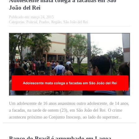
Adolescente mata colega a facadas em São
João del Rei
Publicado em:
março 24, 2015
Categorias:
Policial
,
Prados
,
Região
,
São João del Rei
Um adolescente de 16 anos assassinou outro adolescente, de 14 anos,
a facadas, na tarde de ontem (23), em São João del Rei. O crime
aconteceu próximo ao Conjunto Inocoop, ao lado do supermer...
Banco do Brasil é arrombado em Lagoa