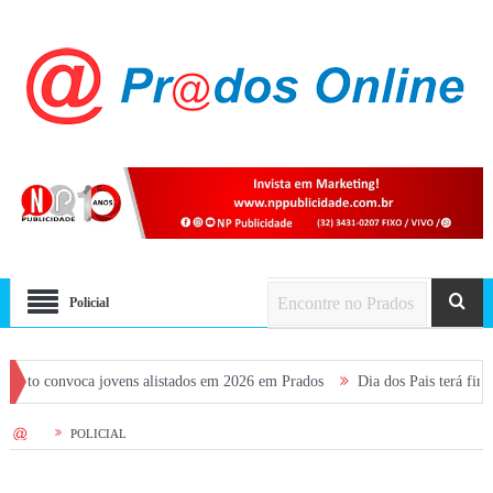
Policial
ovens alistados em 2026 em Prados
Dia dos Pais terá fim de semana movim
HOME
POLICIAL