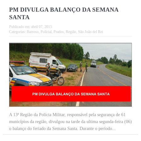
PM DIVULGA BALANÇO DA SEMANA
SANTA
Publicado em:
abril 07, 2015
Categorias:
Barroso
,
Policial
,
Prados
,
Região
,
São João del Rei
A 13ª Região da Polícia Militar, responsável pela segurança de 61
municípios da região, divulgou na tarde da ultima segunda-feira (06)
o balanço do feriado da Semana Santa. Durante o período...