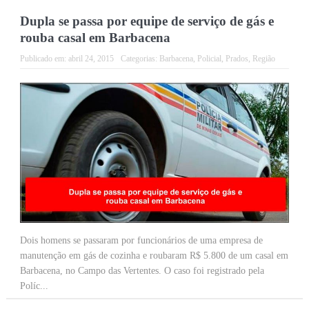
Dupla se passa por equipe de serviço de gás e
rouba casal em Barbacena
Publicado em:
abril 24, 2015
Categorias:
Barbacena
,
Policial
,
Prados
,
Região
Dois homens se passaram por funcionários de uma empresa de
manutenção em gás de cozinha e roubaram R$ 5.800 de um casal em
Barbacena, no Campo das Vertentes. O caso foi registrado pela
Políc...