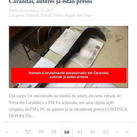
Carandaí, autores já estão presos
Publicado em:
março 13, 2015
Categorias:
Carandaí
,
Policial
,
Prados
,
Região
,
São Tiago
Um corpo foi encontrado na manhã de ontem em uma estrada de
Terra em Carandaí e a PM foi acionada, em uma rápida ação
conjunta da PM e PC os autores já se encontram presos.CONTINUA
DEPOIS DA...
«
‹
57
58
59
61
62
63
›
»
60