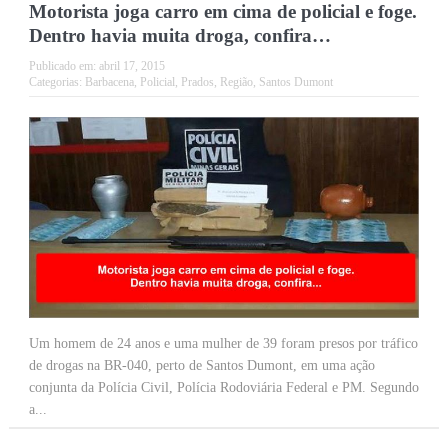
Motorista joga carro em cima de policial e foge.
Dentro havia muita droga, confira…
Publicado em:
abril 17, 2015
Categorias:
Barbacena
,
Policial
,
Prados
,
Região
,
Santos Dumont
Um homem de 24 anos e uma mulher de 39 foram presos por tráfico
de drogas na BR-040, perto de Santos Dumont, em uma ação
conjunta da Polícia Civil, Polícia Rodoviária Federal e PM. Segundo
a...