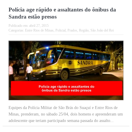
Polícia age rápido e assaltantes do ônibus da
Sandra estão presos
Publicado em:
abril 27, 2015
Categorias:
Entre Rios de Minas
,
Policial
,
Prados
,
Região
,
São João del Rei
Equipes da Polícia Militar de São Brás do Suaçuí e Entre Rios de
Minas, prenderam, no sábado 25/04, dois homens e apreenderam um
adolescente que teriam participado semana passada do assalto...