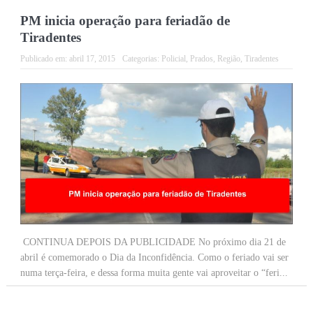
PM inicia operação para feriadão de
Tiradentes
Publicado em:
abril 17, 2015
Categorias:
Policial
,
Prados
,
Região
,
Tiradentes
CONTINUA DEPOIS DA PUBLICIDADE No próximo dia 21 de
abril é comemorado o Dia da Inconfidência. Como o feriado vai ser
numa terça-feira, e dessa forma muita gente vai aproveitar o “feri...