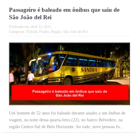
Passageiro é baleado em ônibus que saiu de
São João del Rei
Publicado em:
abril 23, 2015
Categorias:
Policial
,
Prados
,
Região
,
São João del Rei
Um homem de 52 anos foi baleado durante assalto a um ônibus de
viagem, na noite dessa quarta-feira (22), no bairro Belvedere, na
região Centro-Sul de Belo Horizonte. Ao todo, nove pessoas fo...