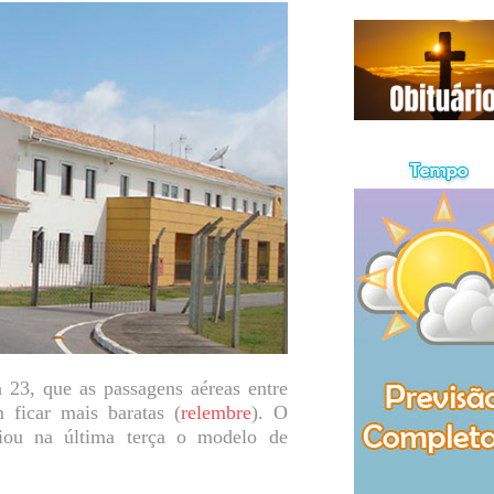
 23, que as passagens aéreas entre
 ficar mais baratas (
relembre
). O
iou na última terça o modelo de