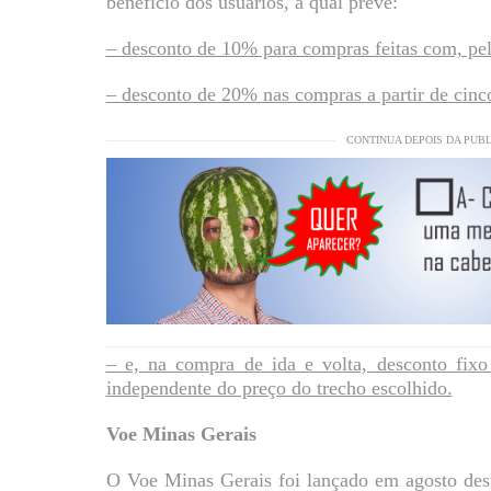
benefício dos usuários, a qual prevê:
– desconto de 10% para compras feitas com, pel
– desconto de 20% nas compras a partir de cinc
CONTINUA DEPOIS DA PUB
– e, na compra de ida e volta, desconto fixo
independente do preço do trecho escolhido.
Voe Minas Gerais
O Voe Minas Gerais foi lançado em agosto dest