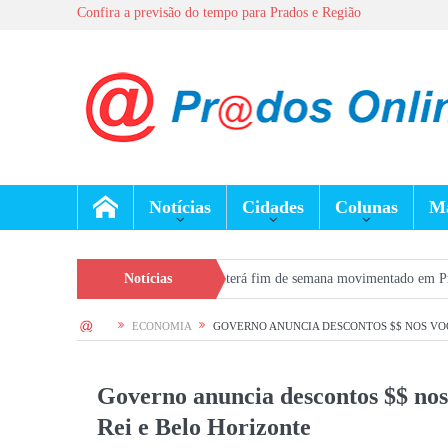
Confira a previsão do tempo para Prados e Região
Notícias
Cidades
Colunas
Ma
ados
Dia dos Pais terá fim de semana movimentado em Prados, com show gr
Notícias
HOME
ECONOMIA
GOVERNO ANUNCIA DESCONTOS $$ NOS VOO
Governo anuncia descontos $$ nos
Rei e Belo Horizonte