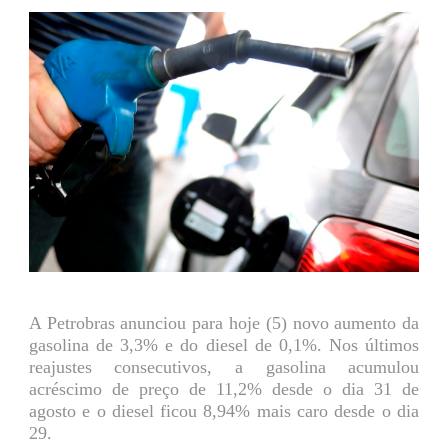
A Petrobras anunciou para hoje (5) novo aumento da
gasolina de 3,3% e do diesel de 0,1%. Nos últimos
reajustes consecutivos, a gasolina acumulou
acréscimo de preço de 11,2% desde o dia 31 de
agosto e o diesel ficou 8,94% mais caro desde o dia
29.