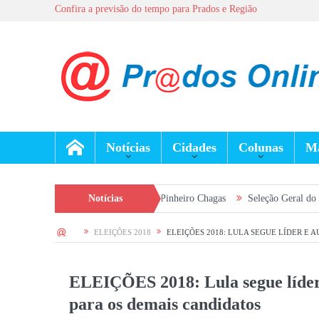
Confira a previsão do tempo para Prados e Região
Notícias
Cidades
Colunas
Ma
uidados com a saúde em Pinheiro Chagas
Notícias
Seleção Geral do Exército convoc
HOME
ELEIÇÕES 2018
ELEIÇÕES 2018: LULA SEGUE LÍDER E
ELEIÇÕES 2018: Lula segue líde
para os demais candidatos