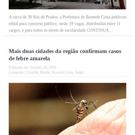
A cerca de 30 Km de Prados, a Prefeitura de Resende Costa publicou
edital para concurso público, serão 19 vagas, distribuídas entre 11
cargos, e para todos os níveis de escolaridade.CONTINUA...
Mais duas cidades da região confirmam casos
de febre amarela
Publicado em:
fevereiro 26, 2018
Categorias:
Carandaí
,
Região
,
Resende Costa
,
Saúde