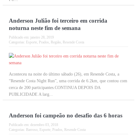
Anderson Julião foi terceiro em corrida
noturna neste fim de semana
Publicado em:
janeiro 28, 2019
Categorias:
Esporte
,
Prados
,
Região
,
Resende Costa
Aconteceu na noite do último sábado (26), em Resende Costa, a
“Resende Costa Night Run”, uma corrida de 6.2km, que contou com
cerca de 200 participantes.CONTINUA DEPOIS DA
PUBLICIDADE A larg...
Anderson foi campeão no desafio das 6 horas
Publicado em:
dezembro 03, 2018
Categorias:
Barroso
,
Esporte
,
Prados
,
Resende Costa