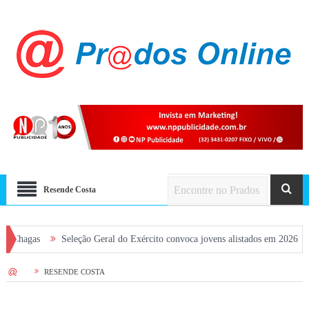
Resende Costa
ão Geral do Exército convoca jovens alistados em 2026 em Prados
Dia do
HOME
RESENDE COSTA