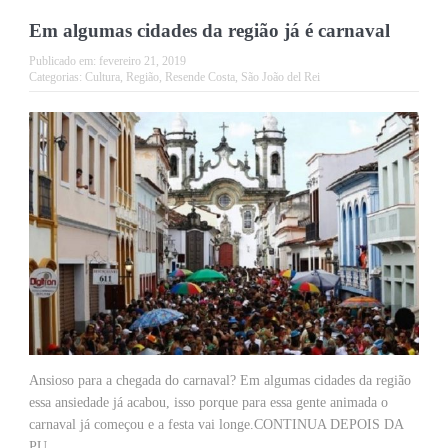
Em algumas cidades da região já é carnaval
Publicado em:
fevereiro 21, 2019
Categorias:
Cultura
,
Região
,
Resende Costa
,
São João del Rei
Ansioso para a chegada do carnaval? Em algumas cidades da região
essa ansiedade já acabou, isso porque para essa gente animada o
carnaval já começou e a festa vai longe.CONTINUA DEPOIS DA
PU...