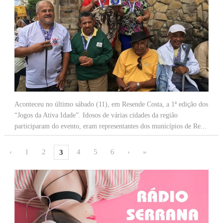
Aconteceu no último sábado (11), em Resende Costa, a 1ª edição dos
“Jogos da Ativa Idade”. Idosos de várias cidades da região
participaram do evento, eram representantes dos municípios de Re...
‹
1
2
4
5
6
›
»
3