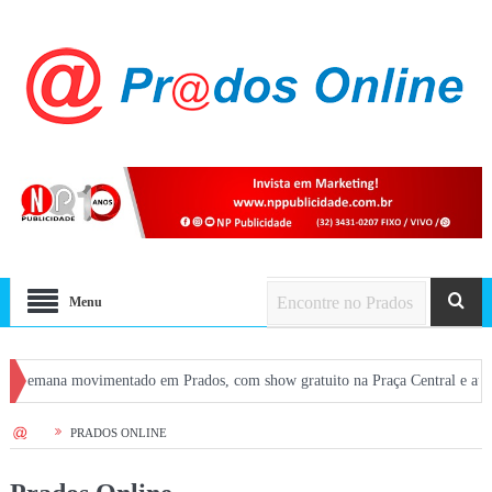
Menu
na movimentado em Prados, com show gratuito na Praça Central e atrações em b
HOME
PRADOS ONLINE