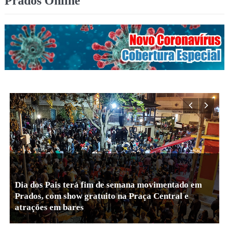
Prados Online
Dia dos Pais terá fim de semana movimentado em
Prados, com show gratuito na Praça Central e
Missas desta semana em Prados: confira a
atrações em bares
programação de 5 a 9 de agosto